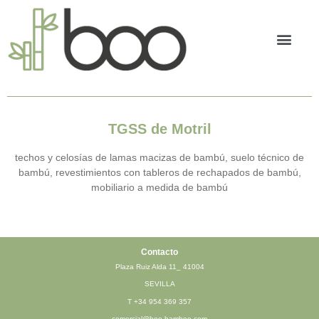
Bambú tran
TGSS de Motril
techos y celosías de lamas macizas de bambú, suelo técnico de
bambú, revestimientos con tableros de rechapados de bambú,
mobiliario a medida de bambú
Contacto
Plaza Ruiz Alda 11_ 41004
SEVILLA
T
+34 954 369 357
comercial@boo-bamboo.com