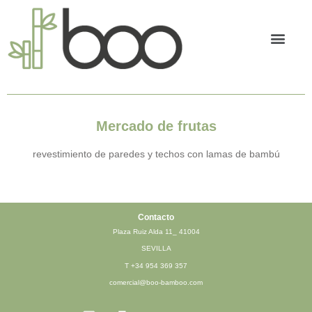
Bambú tran
Mercado de frutas
revestimiento de paredes y techos con lamas de bambú
Contacto
Plaza Ruiz Alda 11_ 41004
SEVILLA
T
+34 954 369 357
comercial@boo-bamboo.com