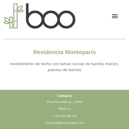
Bambú tran
Residencia Monteparís
revestimiento de techo con lamas curvas de bambú macizo,
puertas de bambú
Contacto
Plaza Ruiz Alda 11_ 41004
SEVILLA
T
+34 954 369 357
comercial@boo-bamboo.com