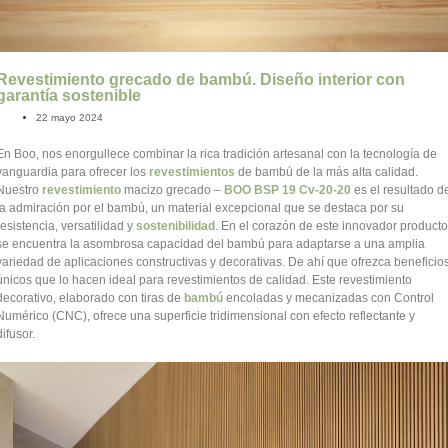
Revestimiento grecado de bambú. Diseño interior con
garantía sostenible
22 mayo 2024
En Boo, nos enorgullece combinar la rica tradición artesanal con la tecnología de
vanguardia para ofrecer los
revestimientos
de bambú de la más alta calidad.
Nuestro
revestimiento
macizo grecado –
BOO BSP 19 Cv-20-20
es el resultado d
la admiración por el bambú, un material excepcional que se destaca por su
resistencia, versatilidad y
sostenibilidad
. En el corazón de este innovador producto
se encuentra la asombrosa capacidad del bambú para adaptarse a una amplia
variedad de aplicaciones constructivas y decorativas. De ahí que ofrezca beneficio
únicos que lo hacen ideal para revestimientos de calidad. Este revestimiento
decorativo, elaborado con tiras de
bambú
encoladas y mecanizadas con Control
Numérico (CNC), ofrece una superficie tridimensional con efecto reflectante y
difusor.