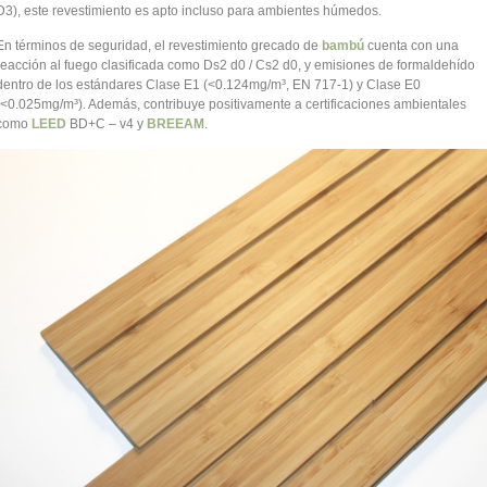
D3), este revestimiento es apto incluso para ambientes húmedos.
En términos de seguridad, el revestimiento grecado de
bambú
cuenta con una
reacción al fuego clasificada como Ds2 d0 / Cs2 d0, y emisiones de formaldehído
dentro de los estándares Clase E1 (<0.124mg/m³, EN 717-1) y Clase E0
(<0.025mg/m³). Además, contribuye positivamente a certificaciones ambientales
como
LEED
BD+C – v4 y
BREEAM
.