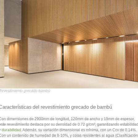
Revestimiento grecado bambú
Características del revestimiento grecado de bambú
Con dimensiones de 2900mm de longitud, 120mm de ancho y 19mm de espesor,
este revestimiento destaca por su densidad de 0.72 g/cm³, garantizando estabilida
y
durabilidad
. Además, su variación dimensional es mínima, con un Ccv de 0.14%.
Con un contenido de humedad de 8-10%, y colas resistentes al agua (Clasificación