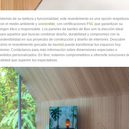
Además de su belleza y funcionalidad, este revestimiento es una opción respetuos
con el medio ambiente y
sostenible
, con certificaciones
FSC
que garantizan su
origen ético y responsable. Los paneles de bambú de Boo son la elección ideal
para aquellos que buscan combinar diseño, durabilidad y compromiso con la
sostenibilidad en sus proyectos de construcción y diseño de interiores. Descubre
cómo el revestimiento grecado de
bambú
puede transformar tus espacios hoy
mismo. Contáctanos para más información sobre dimensiones especiales o
pedidos personalizados. En Boo, estamos comprometidos a ofrecerte soluciones d
calidad que superen tus expectativas.