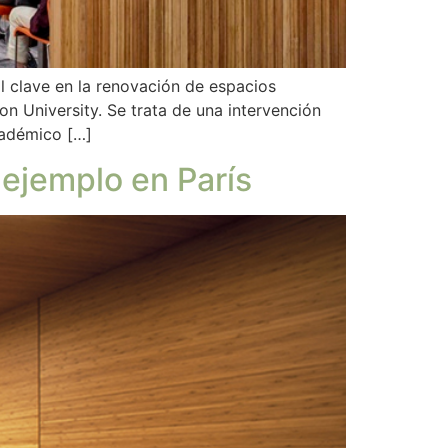
l clave en la renovación de espacios
on University. Se trata de una intervención
cadémico […]
 ejemplo en París