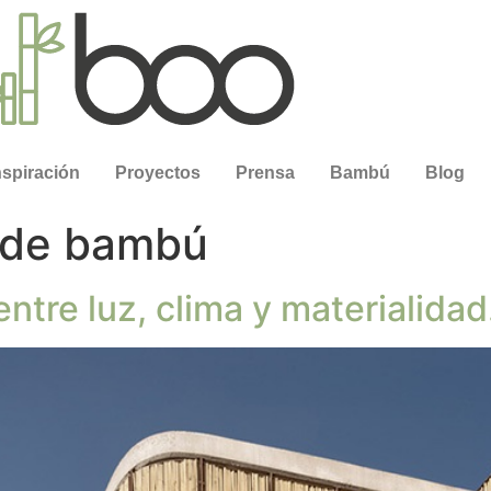
nspiración
Proyectos
Prensa
Bambú
Blog
 de bambú
tre luz, clima y materialidad